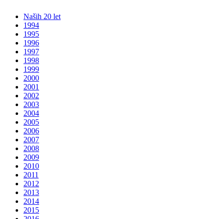
Naših 20 let
1994
1995
1996
1997
1998
1999
2000
2001
2002
2003
2004
2005
2006
2007
2008
2009
2010
2011
2012
2013
2014
2015
2016