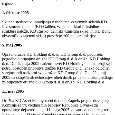
register.
1. februar 2005
Skupna sredstva v upravljanju v vseh treh vzajemnih skladih KD
Investments d. o. o. (KD Galileo, vzajemni sklad fleksibilne
strukture naložb, KD Rastko, delniški vzajemni sklad, in KD Bond,
obvezniški vzajemni sklad) presežejo 100 milijard tolarjev.
5. maj 2005
Upravi družbe KD Holding d. d. in KD Group d. d. podpišeta
pogodbo o pripojitvi družbe KD Group d. d. k družbi KD Holding
d. d. Dne 5. maja 2005 nadzorni svet KD Holding d. d. na svoji seji
potrdi postopek pripojitve družbe KD Group d. d., enako odločitev
sprejme tudi nadzorni svet družbe KD Group d. d. Dne 22. junija
2005 na skupščinah delničarjev obeh družb pride do umika predloga
za pripojitev družbe KD Group d. d. k družbi KD Holding d. d.
11. maj 2005
Družba KD Asset Management d. o. o., Zagreb, prejme dovoljenje
Komisije za trg vrednostnih papirjev Republike Hrvaške za
opravljanje dejavnosti in je 11. maja 2005 vpisana v sodni register.
7. septembra 2005 je na Zagrebški borzi uspešno sklenjena prva