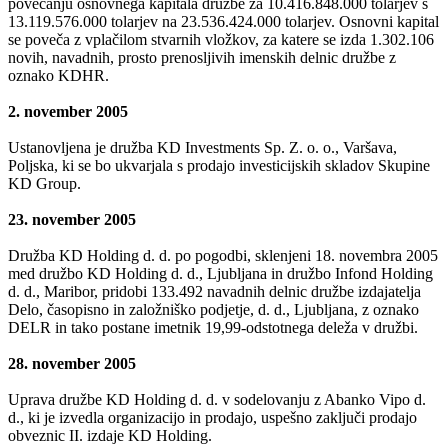
povečanju osnovnega kapitala družbe za 10.416.848.000 tolarjev s
13.119.576.000 tolarjev na 23.536.424.000 tolarjev. Osnovni kapital
se poveča z vplačilom stvarnih vložkov, za katere se izda 1.302.106
novih, navadnih, prosto prenosljivih imenskih delnic družbe z
oznako KDHR.
2. november 2005
Ustanovljena je družba KD Investments Sp. Z. o. o., Varšava,
Poljska, ki se bo ukvarjala s prodajo investicijskih skladov Skupine
KD Group.
23. november 2005
Družba KD Holding d. d. po pogodbi, sklenjeni 18. novembra 2005
med družbo KD Holding d. d., Ljubljana in družbo Infond Holding
d. d., Maribor, pridobi 133.492 navadnih delnic družbe izdajatelja
Delo, časopisno in založniško podjetje, d. d., Ljubljana, z oznako
DELR in tako postane imetnik 19,99-odstotnega deleža v družbi.
28. november 2005
Uprava družbe KD Holding d. d. v sodelovanju z Abanko Vipo d.
d., ki je izvedla organizacijo in prodajo, uspešno zaključi prodajo
obveznic II. izdaje KD Holding.