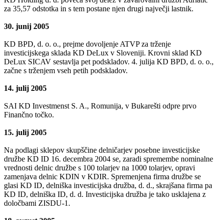
za 35,57 odstotka in s tem postane njen drugi največji lastnik.
30. junij 2005
KD BPD, d. o. o., prejme dovoljenje ATVP za trženje
investicijskega sklada KD DeLux v Sloveniji. Krovni sklad KD
DeLux SICAV sestavlja pet podskladov. 4. julija KD BPD, d. o. o.,
začne s trženjem vseh petih podskladov.
14. julij 2005
SAI KD Investmenst S. A., Romunija, v Bukarešti odpre prvo
Finančno točko.
15. julij 2005
Na podlagi sklepov skupščine delničarjev posebne investicijske
družbe KD ID 16. decembra 2004 se, zaradi spremembe nominalne
vrednosti delnic družbe s 100 tolarjev na 1000 tolarjev, opravi
zamenjava delnic KDIN v KDIR. Spremenjena firma družbe se
glasi KD ID, delniška investicijska družba, d. d., skrajšana firma pa
KD ID, delniška ID, d. d. Investicijska družba je tako usklajena z
določbami ZISDU-1.