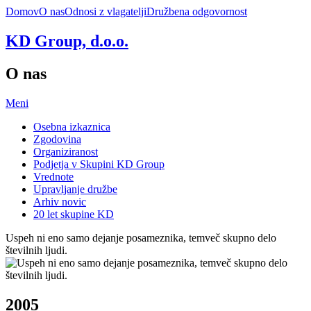
Domov
O nas
Odnosi z vlagatelji
Družbena odgovornost
KD Group, d.o.o.
O nas
Meni
Osebna izkaznica
Zgodovina
Organiziranost
Podjetja v Skupini KD Group
Vrednote
Upravljanje družbe
Arhiv novic
20 let skupine KD
Uspeh ni eno samo dejanje posameznika, temveč skupno delo
številnih ljudi.
2005