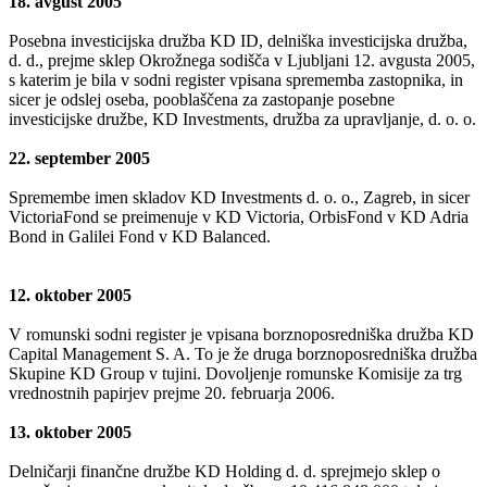
18. avgust 2005
Posebna investicijska družba KD ID, delniška investicijska družba,
d. d., prejme sklep Okrožnega sodišča v Ljubljani 12. avgusta 2005,
s katerim je bila v sodni register vpisana sprememba zastopnika, in
sicer je odslej oseba, pooblaščena za zastopanje posebne
investicijske družbe, KD Investments, družba za upravljanje, d. o. o.
22. september 2005
Spremembe imen skladov KD Investments d. o. o., Zagreb, in sicer
VictoriaFond se preimenuje v KD Victoria, OrbisFond v KD Adria
Bond in Galilei Fond v KD Balanced.
12. oktober 2005
V romunski sodni register je vpisana borznoposredniška družba KD
Capital Management S. A. To je že druga borznoposredniška družba
Skupine KD Group v tujini. Dovoljenje romunske Komisije za trg
vrednostnih papirjev prejme 20. februarja 2006.
13. oktober 2005
Delničarji finančne družbe KD Holding d. d. sprejmejo sklep o