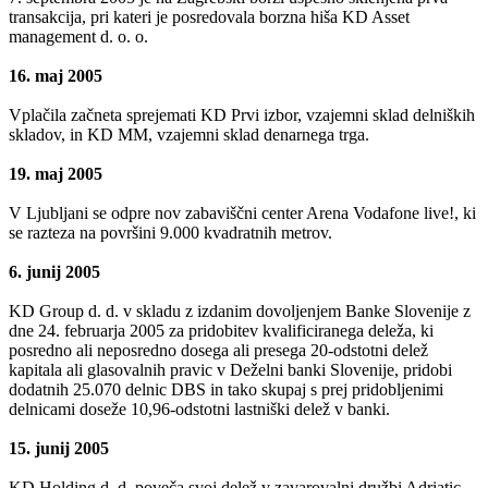
transakcija, pri kateri je posredovala borzna hiša KD Asset
management d. o. o.
16. maj 2005
Vplačila začneta sprejemati KD Prvi izbor, vzajemni sklad delniških
skladov, in KD MM, vzajemni sklad denarnega trga.
19. maj 2005
V Ljubljani se odpre nov zabaviščni center Arena Vodafone live!, ki
se razteza na površini 9.000 kvadratnih metrov.
6. junij 2005
KD Group d. d. v skladu z izdanim dovoljenjem Banke Slovenije z
dne 24. februarja 2005 za pridobitev kvalificiranega deleža, ki
posredno ali neposredno dosega ali presega 20-odstotni delež
kapitala ali glasovalnih pravic v Deželni banki Slovenije, pridobi
dodatnih 25.070 delnic DBS in tako skupaj s prej pridobljenimi
delnicami doseže 10,96-odstotni lastniški delež v banki.
15. junij 2005
KD Holding d. d. poveča svoj delež v zavarovalni družbi Adriatic