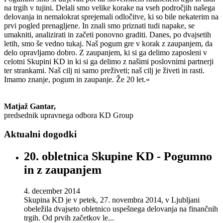
na trgih v tujini. Delali smo velike korake na vseh področjih našega
delovanja in nemalokrat sprejemali odločitve, ki so bile nekaterim na
prvi pogled prenagljene. In znali smo priznati tudi napake, se
umakniti, analizirati in začeti ponovno graditi. Danes, po dvajsetih
letih, smo še vedno tukaj. Naš pogum gre v korak z zaupanjem, da
delo opravljamo dobro. Z zaupanjem, ki si ga delimo zaposleni v
celotni Skupini KD in ki si ga delimo z našimi poslovnimi partnerji
ter strankami. Naš cilj ni samo preživeti; naš cilj je živeti in rasti.
Imamo znanje, pogum in zaupanje. Že 20 let.«
Matjaž Gantar,
predsednik upravnega odbora KD Group
Aktualni dogodki
20. obletnica Skupine KD - Pogumno
in z zaupanjem
4. december 2014
Skupina KD je v petek, 27. novembra 2014, v Ljubljani
obeležila dvajseto obletnico uspešnega delovanja na finančnih
trgih. Od prvih začetkov le...