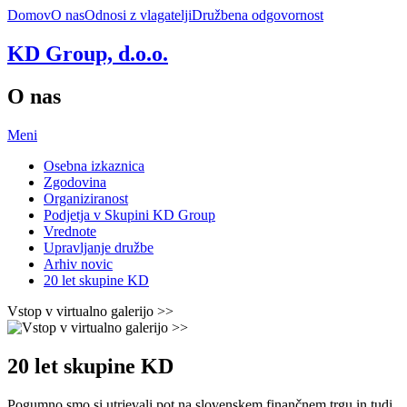
Domov
O nas
Odnosi z vlagatelji
Družbena odgovornost
KD Group, d.o.o.
O nas
Meni
Osebna izkaznica
Zgodovina
Organiziranost
Podjetja v Skupini KD Group
Vrednote
Upravljanje družbe
Arhiv novic
20 let skupine KD
Vstop v virtualno galerijo >>
20 let skupine KD
Pogumno smo si utrjevali pot na slovenskem finančnem trgu in tudi