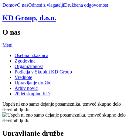
Domov
O nas
Odnosi z vlagatelji
Družbena odgovornost
KD Group, d.o.o.
O nas
Meni
Osebna izkaznica
Zgodovina
Organiziranost
Podjetja v Skupini KD Group
Vrednote
Upravljanje družbe
Arhiv novic
20 let skupine KD
Uspeh ni eno samo dejanje posameznika, temveč skupno delo
številnih ljudi.
Upravljanje družbe