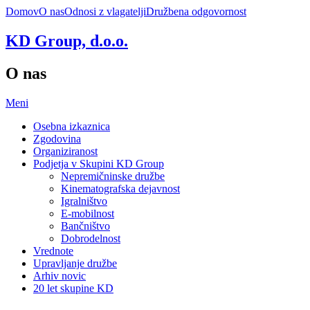
Domov
O nas
Odnosi z vlagatelji
Družbena odgovornost
KD Group, d.o.o.
O nas
Meni
Osebna izkaznica
Zgodovina
Organiziranost
Podjetja v Skupini KD Group
Nepremičninske družbe
Kinematografska dejavnost
Igralništvo
E-mobilnost
Bančništvo
Dobrodelnost
Vrednote
Upravljanje družbe
Arhiv novic
20 let skupine KD