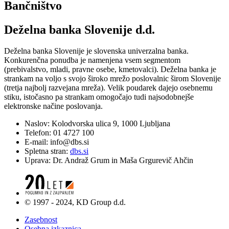
Bančništvo
Deželna banka Slovenije d.d.
Deželna banka Slovenije je slovenska univerzalna banka.
Konkurenčna ponudba je namenjena vsem segmentom
(prebivalstvo, mladi, pravne osebe, kmetovalci). Deželna banka je
strankam na voljo s svojo široko mrežo poslovalnic širom Slovenije
(tretja najbolj razvejana mreža). Velik poudarek dajejo osebnemu
stiku, istočasno pa strankam omogočajo tudi najsodobnejše
elektronske načine poslovanja.
Naslov: Kolodvorska ulica 9, 1000 Ljubljana
Telefon: 01 4727 100
E-mail: info@dbs.si
Spletna stran:
dbs.si
Uprava: Dr. Andraž Grum in Maša Grgurevič Ahčin
© 1997 - 2024, KD Group d.d.
Zasebnost
Osebna izkaznica