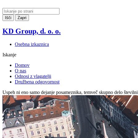
Išči
Zapri
KD Group, d. o. o.
Osebna izkaznica
Iskanje
Domov
O nas
Odnosi z vlagatelji
Družbena odgovornost
Uspeh ni eno samo dejanje posameznika, temveč skupno delo številnih