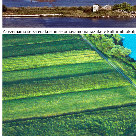
Zavzemamo se za enakost in se odzivamo na razlike v kulturnih okolj